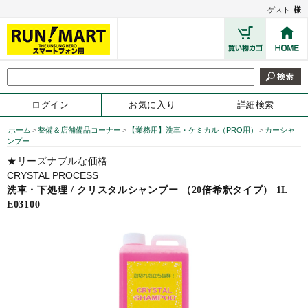
ゲスト
様
ログイン
お気に入り
詳細検索
ホーム
>
整備＆店舗備品コーナー
>
【業務用】洗車・ケミカル（PRO用）
>
カーシャ
ンプー
★リーズナブルな価格
CRYSTAL PROCESS
洗車・下処理 / クリスタルシャンプー （20倍希釈タイプ） 1L
E03100