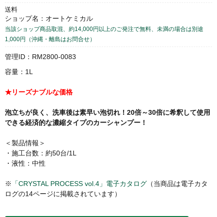
送料
ショップ名：オートケミカル
当該ショップ商品取混、約14,000円以上のご発注で無料、未満の場合は別途
1,000円（沖縄・離島はお問合せ）
管理ID：RM2800-0083
容量：1L
★リーズナブルな価格
泡立ちが良く、洗車後は素早い泡切れ！20倍～30倍に希釈して使用
できる経済的な濃縮タイプのカーシャンプー！
＜製品情報＞
・施工台数：約50台/1L
・液性：中性
※
「CRYSTAL PROCESS vol.4」電子カタログ
（当商品は電子カタ
ログの14ページに掲載されています）