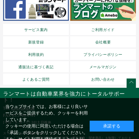
サービス案内
ご利用ガイド
新規登録
会社概要
利用規約
プライバシーポリシー
通販法に基づく表記
メールマガジン
よくあるご質問
お問い合わせ
ランマートは自動車業界を強力にトータルサポー
ト！
当ウェブサイトでは、お客様により良いサ
TEL
03-5766-6700
ービスをご提供するため、クッキーを利用
FAX 03-5760-6701
しています。
[平日：9:30～17:30]土日祝休
クッキーの使用に同意いただける場合は
承諾する
「承諾」ボタンをクリックしてください。
スマートフォン用画面を表示しております。
スマートフォン用は、一部の表示（特集記事・商品画像・関連商品）を制限しておりま