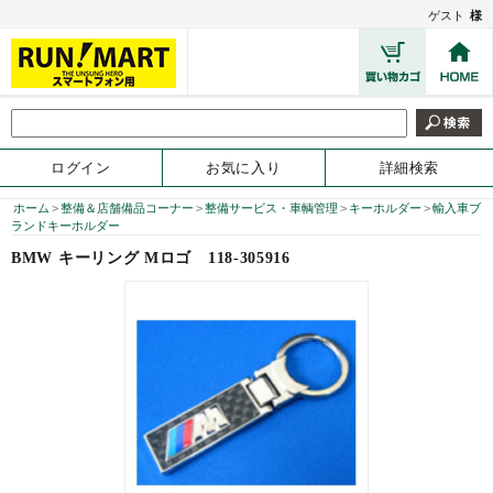
ゲスト
様
ログイン
お気に入り
詳細検索
ホーム
>
整備＆店舗備品コーナー
>
整備サービス・車輌管理
>
キーホルダー
>
輸入車ブ
ランドキーホルダー
BMW キーリング Mロゴ
118-305916