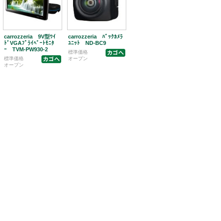
carrozzeria 9V型ﾜｲ
carrozzeria ﾊﾞｯｸｶﾒﾗ
ﾄﾞVGAﾌﾟﾗｲﾍﾞｰﾄﾓﾆﾀ
ﾕﾆｯﾄ ND-BC9
ｰ TVM-PW930-2
標準価格
標準価格
オープン
オープン