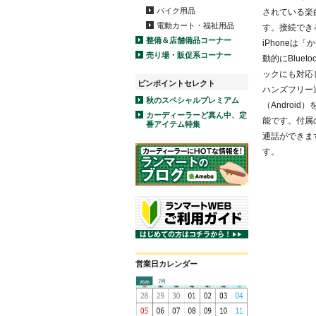
バイク用品
されている楽
電動カート・福祉用品
す。接続できる
整備＆店舗備品コーナー
iPhoneは
売り場・販促系コーナー
動的にBluet
ックにも対応
ピンポイントセレクト
ハンズフリー通
秋のスペシャルプレミアム
（Androi
カーディーラーど真ん中、定
能です。付属
番アイテム特集
通話ができま
す。
営業日カレンダー