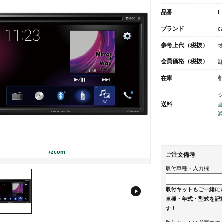
品番
F
ブランド
c
参考上代（税抜）
会員価格（税抜）
在庫
シ
送料
満
+zoom
ご注文備考
取付車種・入力欄
取付キットもご一緒に
車種・年式・型式を記
す！