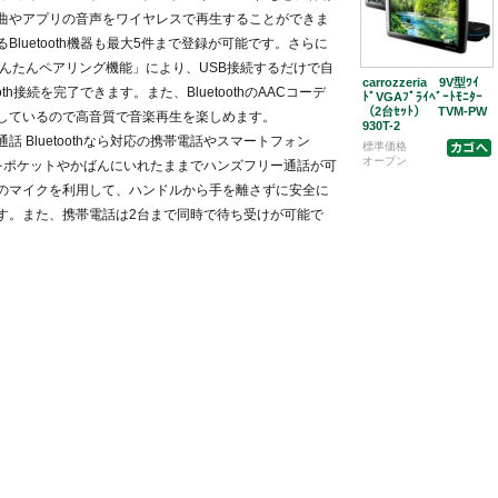
曲やアプリの音声をワイヤレスで再生することができま
Bluetooth機器も最大5件まで登録が可能です。さらに
「かんたんペアリング機能」により、USB接続するだけで自
carrozzeria 9V型ﾜｲ
ooth接続を完了できます。また、BluetoothのAACコーデ
ﾄﾞVGAﾌﾟﾗｲﾍﾞｰﾄﾓﾆﾀｰ
（2台ｾｯﾄ） TVM-PW
しているので高音質で音楽再生を楽しめます。
930T-2
話 Bluetoothなら対応の携帯電話やスマートフォン
標準価格
オープン
d）をポケットやかばんにいれたままでハンズフリー通話が可
のマイクを利用して、ハンドルから手を離さずに安全に
す。また、携帯電話は2台まで同時で待ち受けが可能で