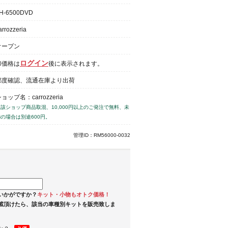
H-6500DVD
arrozzeria
オープン
ログイン
卸価格は
後に表示されます。
都度確認、流通在庫より出荷
ョップ名：carrozzeria
当該ショップ商品取混、10,000円以上のご発注で無料、未
の場合は別途600円。
管理ID：RM56000-0032
いかがですか？
キット・小物もオトク価格！
載頂けたら、該当の車種別キットを販売致しま