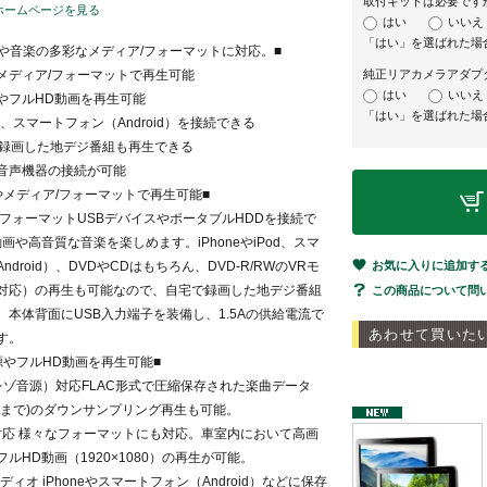
取付キットは必要です
ホームページを見る
はい
いいえ
「はい」を選ばれた場
像や音楽の多彩なメディア/フォーマットに対応。■
メディア/フォーマットで再生可能
純正リアカメラアダプ
はい
いいえ
やフルHD動画を再生可能
「はい」を選ばれた場
Pod、スマートフォン（Android）を接続できる
Wに録画した地デジ番組も再生できる
音声機器の接続が可能
やメディア/フォーマットで再生可能■
/フォーマットUSBデバイスやポータブルHDDを接続で
画や高音質な音楽を楽しめます。iPhoneやiPod、スマ
droid）、DVDやCDはもちろん、DVD-R/RWのVRモ
お気に入りに追加す
M対応）の再生も可能なので、自宅で録画した地デジ番組
この商品について問
。本体背面にUSB入力端子を装備し、1.5Aの供給電流で
あわせて買いた
す。
源やフルHD動画を再生可能■
イレゾ音源）対応FLAC形式で圧縮保存された楽曲データ
24bitまで)のダウンサンプリング再生も可能。
対応 様々なフォーマットにも対応。車室内において高画
ルHD動画（1920×1080）の再生が可能。
hオーディオ iPhoneやスマートフォン（Android）などに保存