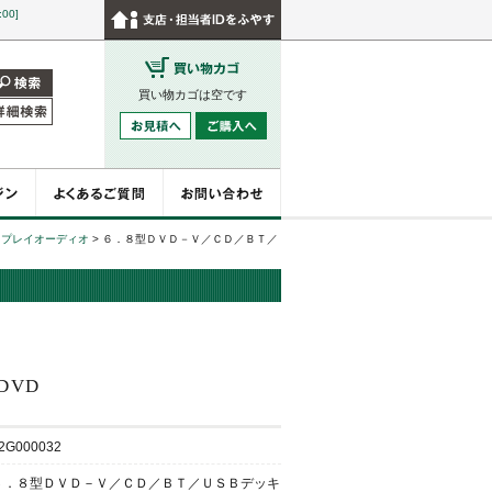
:00]
買い物カゴは空です
スプレイオーディオ
>
６．８型ＤＶＤ－Ｖ／ＣＤ／ＢＴ／
0DVD
2G000032
６．８型ＤＶＤ－Ｖ／ＣＤ／ＢＴ／ＵＳＢデッキ