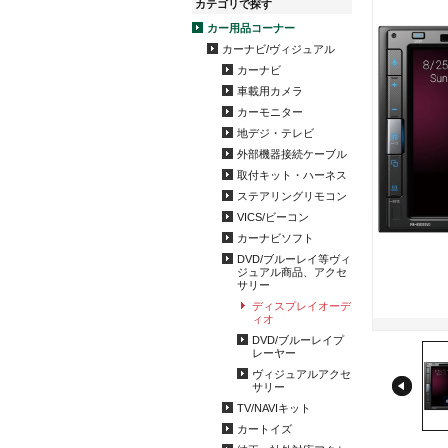
カテゴリで探す
カー用品コーナー
カーナビ/ヴィジュアル
カーナビ
車載用カメラ
カーモニター
地デジ・テレビ
外部機器接続ケーブル
取付キット・ハーネス
ステアリングリモコン
VICS/ビーコン
カーナビソフト
DVD/ブルーレイ等ヴィ
ジュアル商品、アクセ
サリー
ディスプレイオーデ
ィオ
DVD/ブルーレイプ
レーヤー
ヴィジュアルアクセ
サリー
TV/NAVIキット
カートイズ