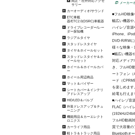
純正・社外対応アクセ
メーカー
サリー
カーオーディオ/サウンド
■フルHD映
ETC車載
幅広い機器や
器/ETC2.0(DSRC)車載器
ハイレゾ音源
ドライブレコーダー/レー
ダー探知機
iPhone、i
ラジアルタイヤ
DVD-R/R
スタッドレスタイヤ
様々な映像・
タイヤ＆ホイールセット
■幅広い機器
スタッドレスタイヤ＆ホ
対応メディア
イールセット
ホイール＆ホイールカバ
き、フルHD動
ー
ートフォン（An
ホイール周辺商品
ード（CPR
マット＆バイザー
を楽しめます
シートカバー＆インテリ
給電も行えま
アドレスアップ
HID/LED＆バルブ
■ハイレゾ音
外装ドレスアップ＆チュ
FLAC（ハ
ーニング
(192kHz/
機能用品＆カーエレクト
フルHD動画
ロニクス
質で大容量のフ
カーライフ用品
軽トラ＆トラック用品
Bluetoot