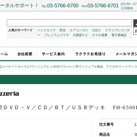
[10:00～17
ータルサポート！
03-5766-6700
03-5766-6701
TEL
FAX
土日祝休
人気のキーワード
バックカメラ
防災
エアコンガス
のぼり
ドライブレコーダ
ー
プレミアムプラザ
大画面ナビ
スマホ連携
電子車検証
品コーナー
>
カーナビ/ヴィジュアル
>
DVD/ブルーレイ等ヴィジュアル商品、アクセサリー
>
ディ
型ＤＶＤ－Ｖ／ＣＤ／ＢＴ／ＵＳＢデッキ
FH-650
注文番号
1
商品名