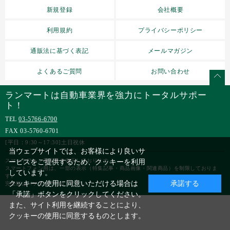
新規登録
会社概要
利用規約
プライバシーポリシー
通販法に基づく表記
メールマガジン
よくあるご質問
お問い合わせ
ランマートは自動車業界を強力にトータルサポー
ト！
TEL
03-5766-6700
FAX 03-5760-6701
[平日：9:30～17:30]土日祝休
当ウェブサイトでは、お客様により良いサ
スマートフォン用画面を表示しております。
ービスをご提供するため、クッキーを利用
スマートフォン用は、一部の表示（特集記事・商品画像・関連商品）を制限しておりま
しています。
す。
クッキーの使用に同意いただける場合は
承諾する
完全版はパソコンでご覧ください。
「承諾」ボタンをクリックしてください。
また、サイト利用を継続することにより、
クッキーの使用に同意するものとします。