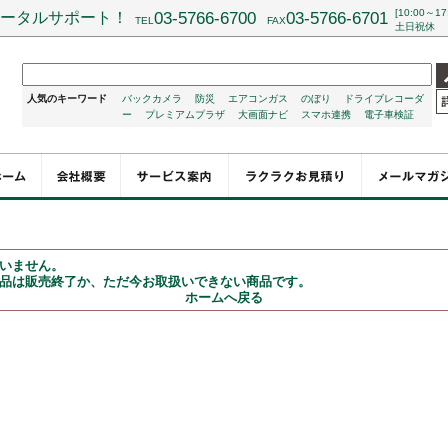
[10:00～17
ータルサポート！
03-5766-6700
03-5766-6701
TEL
FAX
土日祝休
人気のキーワード
バックカメラ
防災
エアコンガス
のぼり
ドライブレコーダ
ー
プレミアムプラザ
大画面ナビ
スマホ連携
電子車検証
いません。
品は販売終了か、ただ今お取扱いできない商品です。
ホームへ戻る