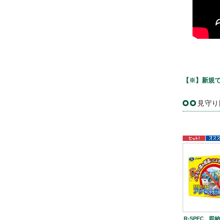
【※】新規で
見守り
R-SPEC 即