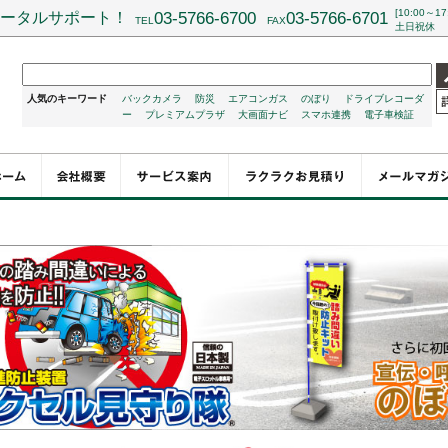
[10:00～17
ータルサポート！
03-5766-6700
03-5766-6701
TEL
FAX
土日祝休
人気のキーワード
バックカメラ
防災
エアコンガス
のぼり
ドライブレコーダ
ー
プレミアムプラザ
大画面ナビ
スマホ連携
電子車検証