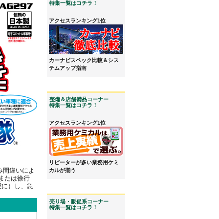
特集一覧はコチラ！
アクセスランキング1位
カーナビスペック比較＆シス
テムアップ指南
整備＆店舗備品コーナー
特集一覧はコチラ！
アクセスランキング1位
リピーターが多い業務用ケミ
み間違いによ
カルが揃う
または徐行
態に）し、急
売り場・販促系コーナー
特集一覧はコチラ！