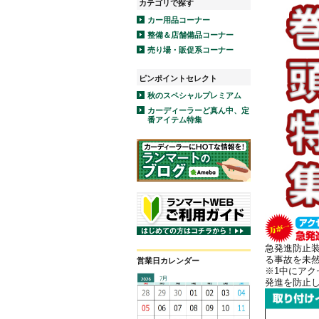
カテゴリで探す
カー用品コーナー
整備＆店舗備品コーナー
売り場・販促系コーナー
ピンポイントセレクト
秋のスペシャルプレミアム
カーディーラーど真ん中、定
番アイテム特集
急発進防止装
る事故を未
営業日カレンダー
※1中にア
発進を防止