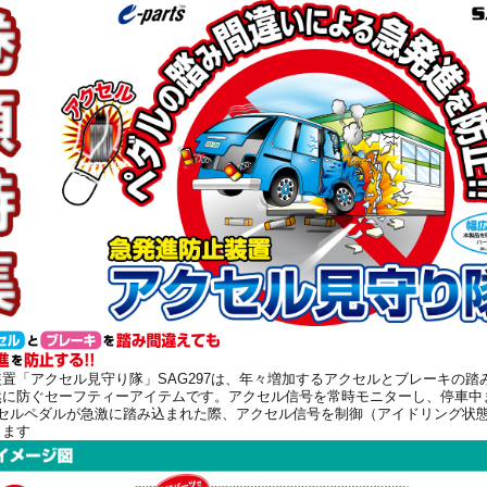
置「アクセル見守り隊」SAG297は、年々増加するアクセルとブレーキの踏
然に防ぐセーフティーアイテムです。アクセル信号を常時モニターし、停車中
クセルペダルが急激に踏み込まれた際、アクセル信号を制御（アイドリング状
します