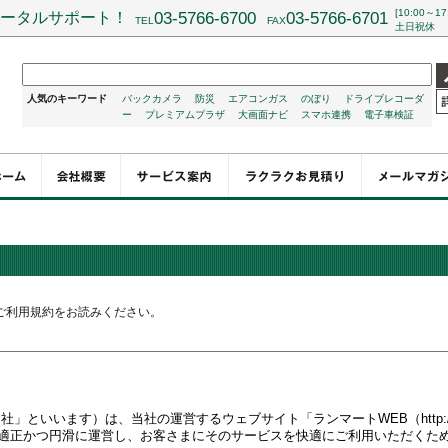
[10:00～17
ータルサポート！
03-5766-6700
03-5766-6701
TEL
FAX
土日祝休
人気のキーワード
バックカメラ
防災
エアコンガス
のぼり
ドライブレコーダ
ー
プレミアムプラザ
大画面ナビ
スマホ連携
電子車検証
ご利用規約をお読みください。