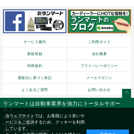
サービス案内
ご利用ガイド
新規登録
会社概要
利用規約
プライバシーポリシー
通販法に基づく表記
メールマガジン
よくあるご質問
お問い合わせ
ランマートは自動車業界を強力にトータルサポー
ト！
当ウェブサイトでは、お客様により良いサ
TEL
03-5766-6700
ービスをご提供するため、クッキーを利用
FAX 03-5760-6701
しています。
[平日：9:30～17:30]土日祝休