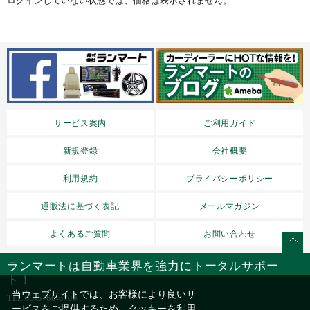
ログインしていない状態では、価格は表示されません。
サービス案内
ご利用ガイド
新規登録
会社概要
利用規約
プライバシーポリシー
通販法に基づく表記
メールマガジン
よくあるご質問
お問い合わせ
ランマートは自動車業界を強力にトータルサポー
ト！
当ウェブサイトでは、お客様により良いサ
TEL
03-5766-6700
ービスをご提供するため、クッキーを利用