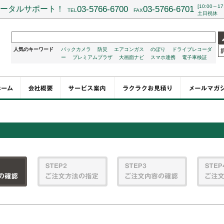
[10:00～17
ータルサポート！
03-5766-6700
03-5766-6701
TEL
FAX
土日祝休
人気のキーワード
バックカメラ
防災
エアコンガス
のぼり
ドライブレコーダ
ー
プレミアムプラザ
大画面ナビ
スマホ連携
電子車検証