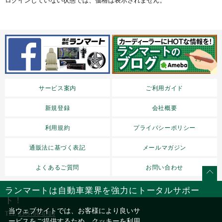
ログインしていない状態では、価格は表示されません。
サービス案内
ご利用ガイド
新規登録
会社概要
利用規約
プライバシーポリシー
通販法に基づく表記
メールマガジン
よくあるご質問
お問い合わせ
ランマートは自動車業界を強力にトータルサポー
ト！
当ウェブサイトでは、お客様により良いサ
TEL
03-5766-6700
ービスをご提供するため、クッキーを利用