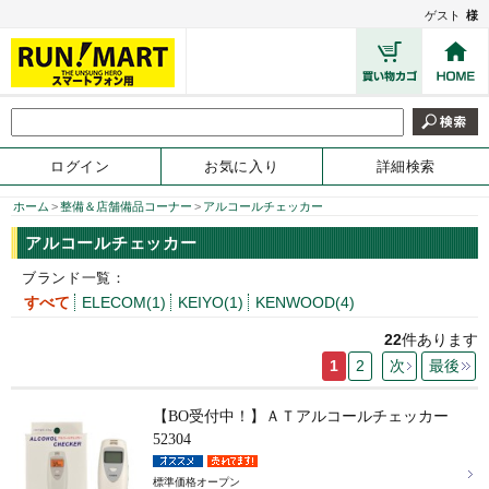
ゲスト
様
ログイン
お気に入り
詳細検索
ホーム
>
整備＆店舗備品コーナー
>
アルコールチェッカー
アルコールチェッカー
ブランド一覧：
すべて
ELECOM(1)
KEIYO(1)
KENWOOD(4)
22
件あります
1
2
次
最後
【BO受付中！】ＡＴアルコールチェッカー
52304
標準価格オープン